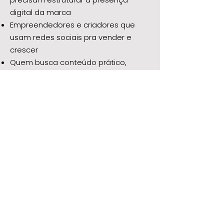
digital da marca
Empreendedores e criadores que
usam redes sociais pra vender e
crescer
Quem busca conteúdo prático,
aplicável e com profundidade
estratégica
Quem quer tomar decisões com
mais segurança, usando dados e
método
Quem busca uma experiência real,
com situações do dia a dia, não só
grandes cases impossíveis de aplicar