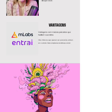
dia que você.
VANTAGENS
Vantagens com marcas parceiras que
facilitam sua rotina.
Obs.: Marcas que querem ser parceiras, entrem
em contato
falecom@anacarvalhorp.com.br