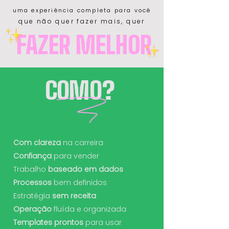
uma experiência completa para você
que não quer fazer mais, quer
FAZER MELHOR
COMO?
Com clareza
na carreira
Confiança
para vender
Trabalho
baseado em dados
Processos
bem definidos
Estratégia
sem receita
Operação
fluída e organizada
Templates prontos
para usar