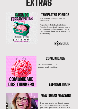
EXTRAS
TEMPLATES PONTOS
Para facilitar a aplicação e otimizar
processos:
Proposta de Trabalho, Contrato de
Trabalho, Onboarding, Pesquisa com a
Audiência, Diagnóstico, Planejamento
de Conteúdo, Relatório de Resultados
e Offboarding
R$250,00
COMUNIDADE
Para suporte contínuo e
.
acesso aos benefícios
MENSALIDADE
MENTORIAS MENSAIS
Encontros ao vivo
pra discutir casos
reais, receber feedback e pensar
junto com quem vive o mesmo dia a