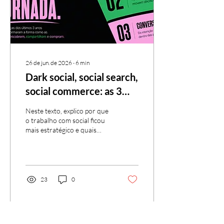
26 de jun. de 2026
∙
6
min
Dark social, social search,
social commerce: as 3
grandes mudanças dos
Neste texto, explico por que
últimos 3 anos (e o que
o trabalho com social ficou
mais estratégico e quais
esperar dos próximos 3)
mudanças profissionais da
área precisam acompanhar
agora.
23
0