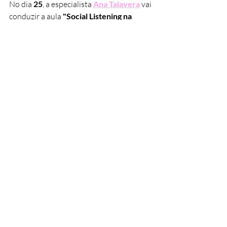
No dia 
25
, a especialista 
Ana Talavera
 vai 
conduzir a aula 
"Social Listening na 
Prática"
, onde você vai aprender a 
interpretar dados, identificar padrões e 
transformar insights em estratégias para 
marcas. Garanta sua vaga! =)