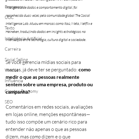
Processos
inteligência de dados e comportamento digital, foi 
reconhecida duas vezes pela comunidade global The Social 
UGC
Intelligence Lab. Atuou em marcas como Itaú, Meta, Netflix e 
Texto
Heineken, traduzindo dados em insights estratégicos na 
Inteligência Artificial
.
intersecção entre tecnologia, cultura digital e sociedade
Carreira
Social Selling
Se você gerencia mídias sociais para 
marcas, já deve ter se perguntado: 
como 
Vendas
medir o que as pessoas realmente 
Influência
sentem sobre uma empresa, produto ou 
Creator Economy
campanha?
SEO
Comentários em redes sociais, avaliações 
em lojas online, menções espontâneas—
tudo isso compõe um cenário rico para 
entender não apenas o que as pessoas 
dizem, mas 
como
 dizem e o que 