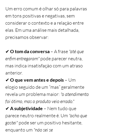
Um erro comum é olhar só para palavras 
em tons positivas e negativas, sem 
considerar o contexto e a relação entre 
elas. Em uma análise mais detalhada, 
precisamos observar:
✔ 
O tom da conversa
 – A frase 
"até que 
enfim entregaram"
 pode parecer neutra, 
mas indica insatisfação com um atraso 
anterior. 
✔ 
O que vem antes e depois
 – Um 
elogio seguido de um “mas” geralmente 
revela um problema maior: 
"o atendimento 
foi ótimo, mas o produto veio errado."
✔ 
A subjetividade
 – Nem tudo que 
parece neutro realmente é. Um 
"acho que 
gostei"
 pode ser um positivo hesitante, 
enquanto um 
"não sei se 