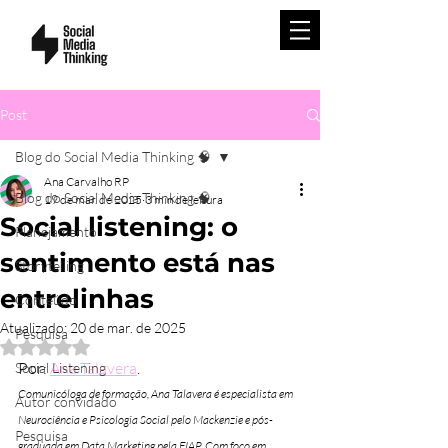
Post
Blog do Social Media Thinking 🧠
Ana Carvalho RP
Blog do Social Media Thinking 🧠
19 de mar. de 2025
3 min de leitura
Social listening: o
Planejamento
sentimento está nas
Storytelling
entrelinhas
Conteúdo
Atualizado:
20 de mar. de 2025
Pesquisa
Avaliado com NaN de 5 estrelas.
Por: 
Ana Talavera
.
Social Listening
Comunicóloga de formação, Ana Talavera é especialista em 
Autor convidado
Neurociência e Psicologia Social pelo Mackenzie e pós-
Pesquisa
graduada em Data Marketing pela FIAP. Com foco em 